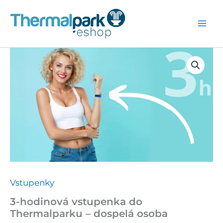
Preskočiť
na
obsah
Vstupenky
3-hodinová vstupenka do
Thermalparku – dospelá osoba