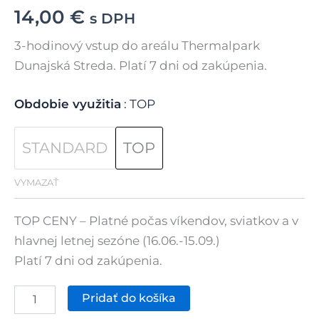
14,00
€
s DPH
3-hodinový vstup do areálu Thermalpark
Dunajská Streda. Platí 7 dni od zakúpenia.
Obdobie využitia
TOP
STANDARD
TOP
VYMAZAŤ
TOP CENY – Platné počas víkendov, sviatkov a v
hlavnej letnej sezóne (16.06.-15.09.)
Platí 7 dni od zakúpenia.
množstvo
Pridať do košíka
3-