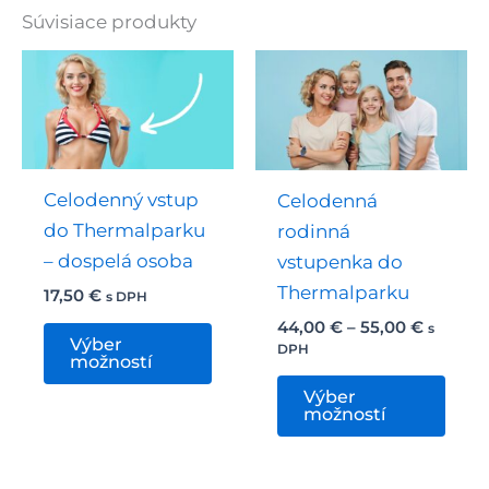
Súvisiace produkty
Celodenný vstup
Celodenná
do Thermalparku
rodinná
– dospelá osoba
vstupenka do
Thermalparku
17,50
€
s DPH
Price
44,00
€
–
55,00
€
Tento
s
Výber
range:
DPH
produkt
možností
44,00 €
Tent
throug
má
Výber
55,00 €
prod
možností
viacero
má
variantov.
viac
Možnosti