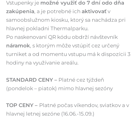
Vstupenky je
možné využiť do 7 dní odo dňa
zakúpenia
, a je potrebné ich
aktivovať
v
samoobslužnom kiosku, ktorý sa nachádza pri
hlavnej pokladni Thermalparku.
Po naskenovaní QR kódu obdrží návštevník
náramok
, s ktorým môže vstúpiť cez určený
turniket a od momentu vstupu má k dispozícii 3
hodiny na využívanie areálu.
STANDARD CENY –
Platné cez týždeň
(pondelok – piatok) mimo hlavnej sezóny
TOP CENY –
Platné počas víkendov, sviatkov a v
hlavnej letnej sezóne (16.06.-15.09.)