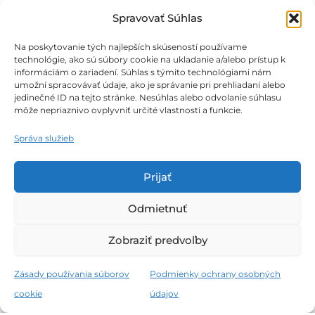
Spravovať Súhlas
na
stránke
Na poskytovanie tých najlepších skúseností používame
produktu.
technológie, ako sú súbory cookie na ukladanie a/alebo prístup k
informáciám o zariadení. Súhlas s týmito technológiami nám
umožní spracovávať údaje, ako je správanie pri prehliadaní alebo
jedinečné ID na tejto stránke. Nesúhlas alebo odvolanie súhlasu
môže nepriaznivo ovplyvniť určité vlastnosti a funkcie.
Obchodné podmienky
Správa služieb
Podmienky ochrany osobných údajov
Prijať
Zásady používania súborov cookie
Odmietnuť
Zobraziť predvoľby
Všetky práva vyhradené © 2026 THERMALPARK E-SHOP
Zásady používania súborov
Podmienky ochrany osobných
cookie
údajov