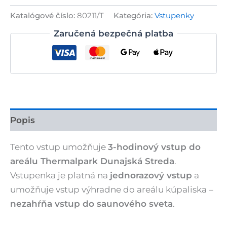
hodinová
vstupenka
Katalógové číslo:
80211/T
Kategória:
Vstupenky
do
Thermalparku
Zaručená bezpečná platba
–
dospelá
osoba
Popis
Tento vstup umožňuje
3-hodinový vstup do
areálu Thermalpark Dunajská Streda
.
Vstupenka je platná na
jednorazový vstup
a
umožňuje vstup výhradne do areálu kúpaliska –
nezahŕňa vstup do saunového sveta
.