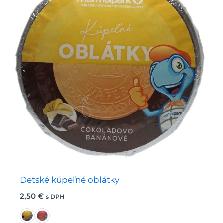
môžete
vybrať
na
stránke
produktu.
Detské kúpeľné oblátky
2,50
€
s DPH