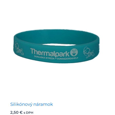
Možnosti
si
môžete
vybrať
na
stránke
produktu.
Silikónový náramok
2,50
€
s DPH