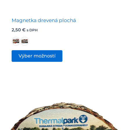
Magnetka drevená plochá
2,50
€
s DPH
Tento
Výber možností
produkt
má
viacero
variantov.
Možnosti
si
môžete
vybrať
na