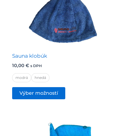
Sauna klobúk
10,00
€
s DPH
modrá
hnedá
Tento
Výber možností
produkt
má
viacero
variantov.
Možnosti