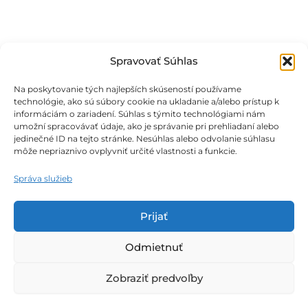
si
môžete
vybrať
Spravovať Súhlas
na
stránke
Na poskytovanie tých najlepších skúseností používame
technológie, ako sú súbory cookie na ukladanie a/alebo prístup k
produktu.
informáciám o zariadení. Súhlas s týmito technológiami nám
umožní spracovávať údaje, ako je správanie pri prehliadaní alebo
jedinečné ID na tejto stránke. Nesúhlas alebo odvolanie súhlasu
môže nepriaznivo ovplyvniť určité vlastnosti a funkcie.
Obchodné podmienky
Správa služieb
Podmienky ochrany osobných údajov
Prijať
Zásady používania súborov cookie
Odmietnuť
Zobraziť predvoľby