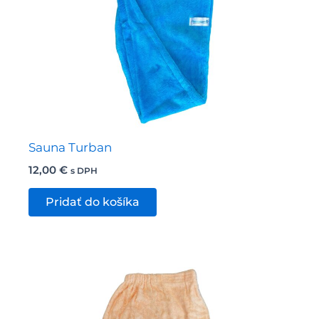
si
môžete
vybrať
na
stránke
produktu.
Sauna Turban
12,00
€
s DPH
Pridať do košíka