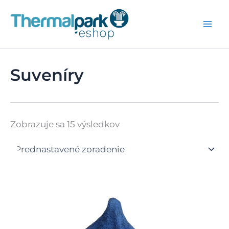
Preskočiť
na
obsah
Suveníry
Zobrazuje sa 15 výsledkov