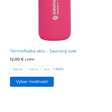
Termoflaška sklo – Saunový svet
12,00
€
s DPH
1 ďalšie
fialová
ružová
sivá
Tento
Výber možností
produkt
má
viacero
variantov.