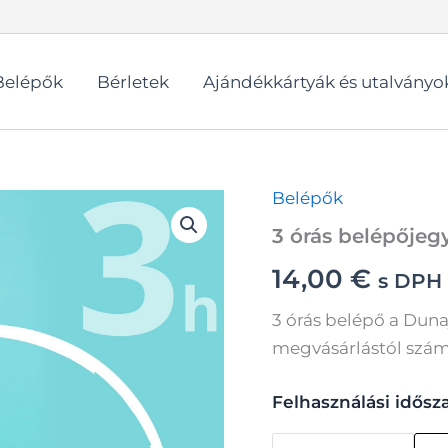
Belépők
Bérletek
Ajándékkártyák és utalványo
Belépők
3 órás belépőjeg
14,00
€
s DPH
3 órás belépő a Dun
megvásárlástól számí
Felhasználási idősz