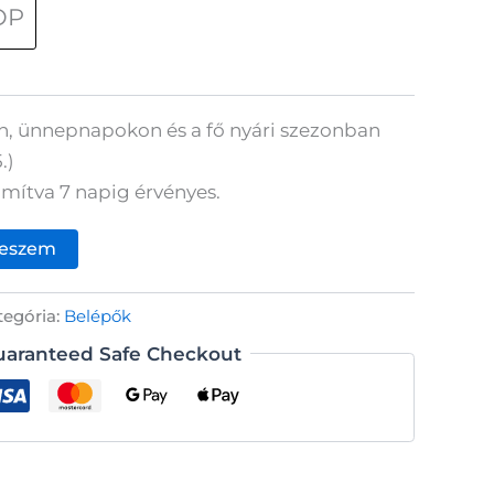
OP
, ünnepnapokon és a fő nyári szezonban
.)
mítva 7 napig érvényes.
teszem
tegória:
Belépők
uaranteed Safe Checkout