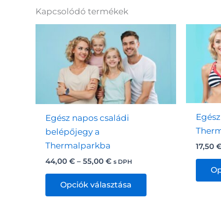
Kapcsolódó termékek
Egész
Egész napos családi
Therm
belépőjegy a
Thermalparkba
17,50
Ártartomány:
44,00
€
–
55,00
€
s DPH
Op
44,00 €
Ennek
-
Opciók választása
55,00 €
a
terméknek
több