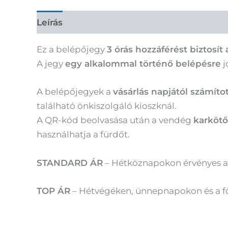
Leírás
Ez a belépőjegy
3 órás hozzáférést biztosí
A jegy
egy alkalommal történő belépésre
j
A belépőjegyek a
vásárlás napjától számíto
található önkiszolgáló kioszknál.
A QR-kód beolvasása után a vendég
karköt
használhatja a fürdőt.
STANDARD ÁR
– Hétköznapokon érvényes a 
TOP ÁR
– Hétvégéken, ünnepnapokon és a fő 