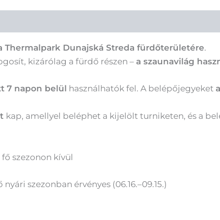
t a Thermalpark Dunajská Streda fürdőterületére
.
ogosít, kizárólag a fürdő részen –
a szaunavilág hasz
tt 7 napon belül
használhatók fel. A belépőjegyeket
a
őt
kap, amellyel beléphet a kijelölt turniketen, és a be
fő szezonon kívül
nyári szezonban érvényes (06.16.–09.15.)