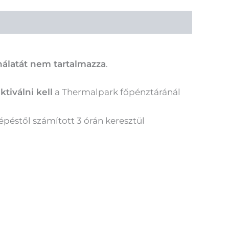
nálatát nem tartalmazza
.
ktiválni kell
a Thermalpark főpénztáránál
lépéstől számított 3 órán keresztül