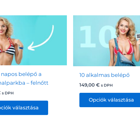
 napos belépő a
10 alkalmas belépő
alparkba – felnőtt
149,00
€
s DPH
€
s DPH
Opciók választása
Ennek
ciók választása
a
terméknek
több
variációja