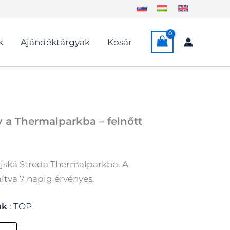
k
Ajándéktárgyak
Kosár
y a Thermalparkba – felnőtt
ajská Streda Thermalparkba. A
tva 7 napig érvényes.
ak
TOP