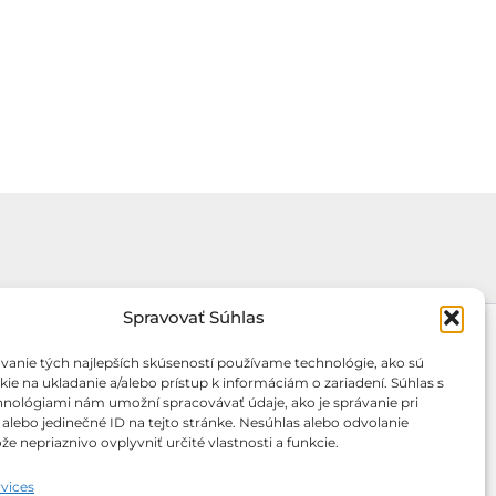
A
változatok
a
termékoldalon
választhatók
ki
Spravovať Súhlas
vanie tých najlepších skúseností používame technológie, ako sú
ie na ukladanie a/alebo prístup k informáciám o zariadení. Súhlas s
hnológiami nám umožní spracovávať údaje, ako je správanie pri
 alebo jedinečné ID na tejto stránke. Nesúhlas alebo odvolanie
e nepriaznivo ovplyvniť určité vlastnosti a funkcie.
vices