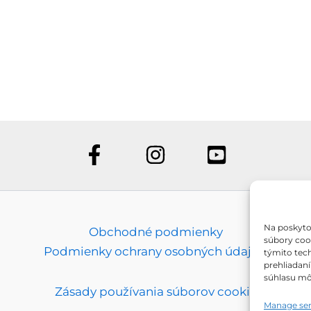
van.
A
változatok
a
termékoldalon
választhatók
ki
Na poskyto
Obchodné podmienky
súbory cook
Podmienky ochrany osobných údajov
týmito tec
prehliadaní
súhlasu môž
Zásady používania súborov cookie
Manage ser