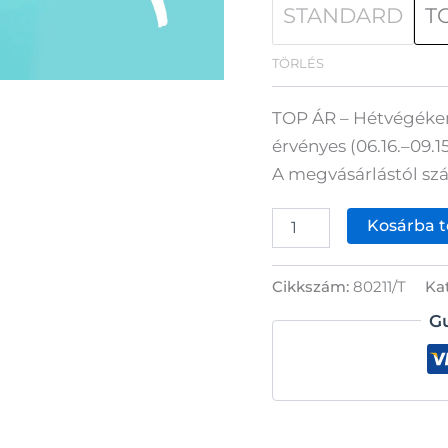
STANDARD
T
TÖRLÉS
TOP ÁR – Hétvégéken
érvényes (06.16.–09.15
A megvásárlástól szá
3
Kosárba 
órás
belépőjegy
a
Cikkszám:
80211/T
Ka
Thermalparkba
-
G
felnőtt
mennyiség