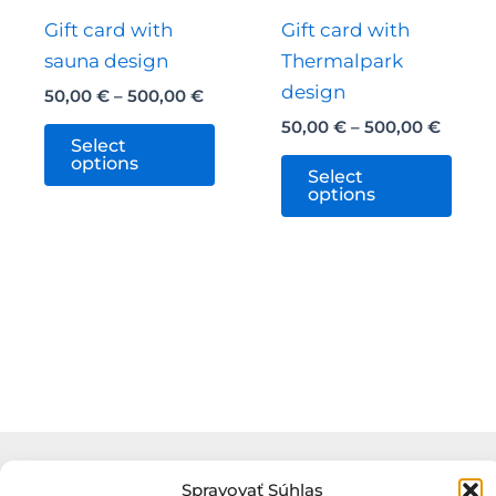
chosen
the
Gift card with
Gift card with
on
prod
sauna design
Thermalpark
the
pag
design
Price
product
50,00
€
–
500,00
€
range:
Price
page
50,00
€
–
500,00
€
This
50,00 €
Select
range:
through
product
This
options
50,00 
Select
500,00 €
throu
has
prod
options
500,0
multiple
has
variants.
mult
The
varia
options
The
may
opti
be
may
chosen
be
on
chos
the
on
Spravovať Súhlas