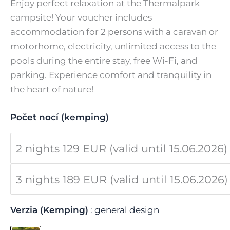
range:
Enjoy perfect relaxation at the Thermalpark
campsite! Your voucher includes
129,00 €
accommodation for 2 persons with a caravan or
through
motorhome, electricity, unlimited access to the
pools during the entire stay, free Wi-Fi, and
189,00 €
parking. Experience comfort and tranquility in
the heart of nature!
Počet nocí (kemping)
2 nights 129 EUR (valid until 15.06.2026)
3 nights 189 EUR (valid until 15.06.2026)
Verzia (Kemping)
general design