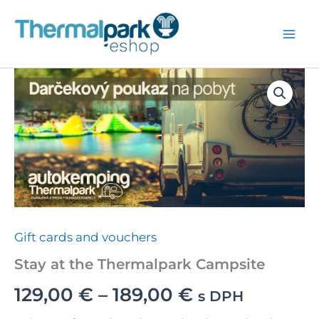
Skip
to
content
Gift cards and vouchers
Stay at the Thermalpark Campsite
Price
129,00
€
–
189,00
€
s DPH