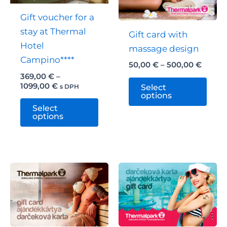
Gift voucher for a
stay at Thermal
Gift card with
Hotel
massage design
Campino****
Price
50,00
€
–
500,00
€
range:
369,00
€
–
This
50,00 
Price
1099,00
€
s DPH
Select
throu
prod
range:
options
This
500,0
369,00 €
has
Select
through
product
options
mult
1099,00 €
has
varia
multiple
The
variants.
opti
The
may
options
be
may
chos
be
on