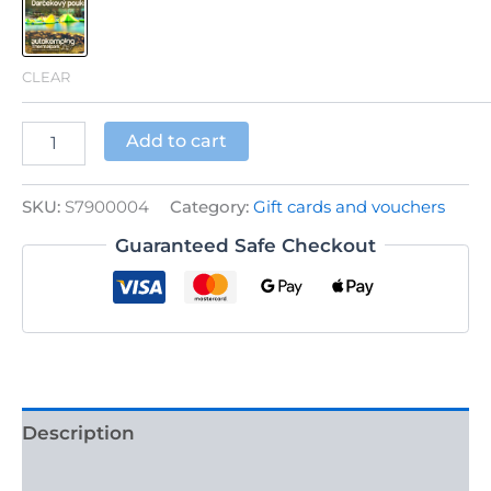
CLEAR
Stay
Add to cart
at
the
Thermalpark
SKU:
S7900004
Category:
Gift cards and vouchers
Campsite
quantity
Guaranteed Safe Checkout
Description
Additional information