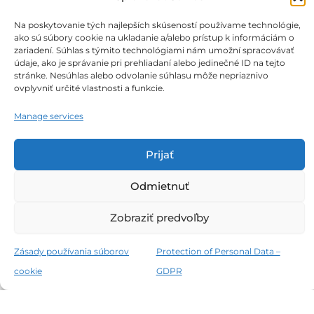
product
the
page
prod
Na poskytovanie tých najlepších skúseností používame technológie,
ako sú súbory cookie na ukladanie a/alebo prístup k informáciám o
pag
zariadení. Súhlas s týmito technológiami nám umožní spracovávať
údaje, ako je správanie pri prehliadaní alebo jedinečné ID na tejto
stránke. Nesúhlas alebo odvolanie súhlasu môže nepriaznivo
Obchodné podmienky
ovplyvniť určité vlastnosti a funkcie.
Podmienky ochrany osobných údajov
Manage services
Zásady používania súborov cookie
Prijať
Odmietnuť
Zobraziť predvoľby
Všetky práva vyhradené © 2026 THERMALPARK E-SHOP
Zásady používania súborov
Protection of Personal Data –
cookie
GDPR
Slovenčina
(
Slovak
)
Magyar
(
Hungarian
)
English