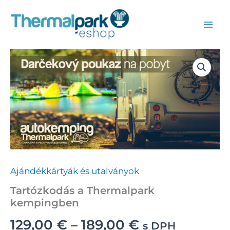
Skip
to
content
Ajándékkártyák és utalványok
Tartózkodás a Thermalpark
kempingben
Ártartomány:
129,00
€
–
189,00
€
s DPH