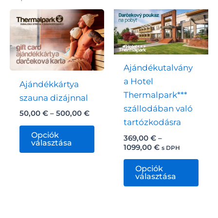
Ajándékutalvány
a Hotel
Ajándékkártya
Thermalpark***
szauna dizájnnal
szállodában való
Ártartomány:
50,00
€
–
500,00
€
tartózkodásra
50,00 €
Ennek
-
Opciók
369,00
€
–
500,00 €
a
választása
Ártartomány:
1099,00
€
s DPH
terméknek
369,00 €
Enn
-
több
Opciók
1099,00 €
a
választása
variációja
term
van.
töb
A
variá