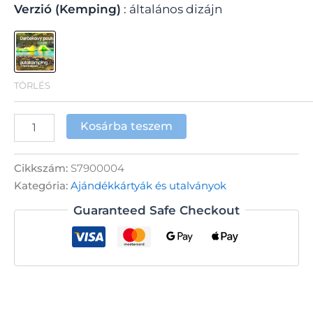
Verzió (Kemping)
általános dizájn
TÖRLÉS
Tartózkodás
Kosárba teszem
a
Thermalpark
kempingben
Cikkszám:
S7900004
mennyiség
Kategória:
Ajándékkártyák és utalványok
Guaranteed Safe Checkout