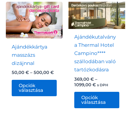
változatok
van.
a
A
termékoldalon
vált
választhatók
a
ki
Ajándékutalvány
term
a Thermal Hotel
Ajándékkártya
vála
Campino****
masszázs
ki
szállodában való
dizájnnal
tartózkodásra
Ártartomány:
50,00
€
–
500,00
€
50,00 €
369,00
€
–
Ennek
-
Ártartomány:
1099,00
€
s DPH
Opciók
500,00 €
a
369,00 €
választása
Enn
-
terméknek
Opciók
1099,00 €
a
választása
több
term
variációja
töb
van.
variá
A