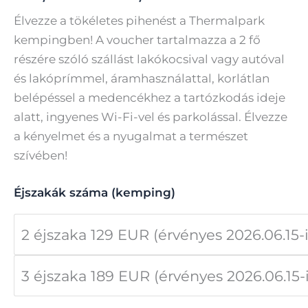
129,00 €
Élvezze a tökéletes pihenést a Thermalpark
kempingben! A voucher tartalmazza a 2 fő
-
részére szóló szállást lakókocsival vagy autóval
189,00 €
és lakóprímmel, áramhasználattal, korlátlan
belépéssel a medencékhez a tartózkodás ideje
alatt, ingyenes Wi-Fi-vel és parkolással. Élvezze
a kényelmet és a nyugalmat a természet
szívében!
Éjszakák száma (kemping)
2 éjszaka 129 EUR (érvényes 2026.06.15-
3 éjszaka 189 EUR (érvényes 2026.06.15-