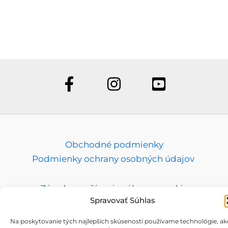
van.
változatok
A
a
vált
termékoldalon
a
választhatók
term
ki
vála
ki
Obchodné podmienky
Podmienky ochrany osobných údajov
Zásady používania súborov cookie
Spravovať Súhlas
Na poskytovanie tých najlepších skúseností používame technológie, ak