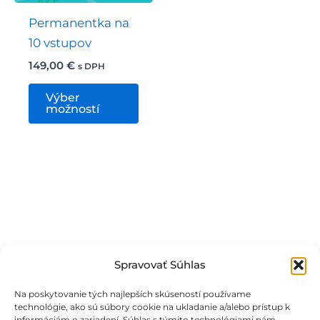
Permanentka na
10 vstupov
149,00
€
s DPH
Tento
Výber
produkt
možností
má
viacero
variantov.
Možnosti
si
môžete
vybrať
Spravovať Súhlas
na
stránke
Na poskytovanie tých najlepších skúseností používame
produktu.
technológie, ako sú súbory cookie na ukladanie a/alebo prístup k
informáciám o zariadení. Súhlas s týmito technológiami nám