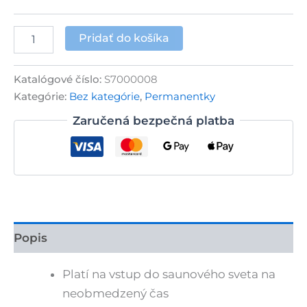
množstvo
Pridať do košíka
Permanentka
do
Saunového
Katalógové číslo:
S7000008
sveta
Kategórie:
Bez kategórie
,
Permanentky
na
10
Zaručená bezpečná platba
vstupov
Popis
Platí na vstup do saunového sveta na
neobmedzený čas