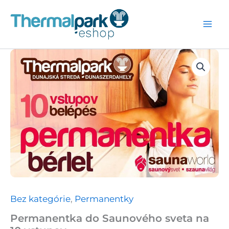
Preskočiť
na
obsah
Bez kategórie
,
Permanentky
Permanentka do Saunového sveta na