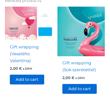
Related products
Gift wrapping
(Veselého
Valentína)
Gift wrapping
2,00
€
s DPH
(Sok szeretettel)
2,00
€
s DPH
Add to cart
Add to cart