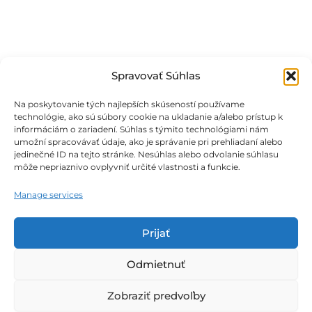
Spravovať Súhlas
Na poskytovanie tých najlepších skúseností používame
technológie, ako sú súbory cookie na ukladanie a/alebo prístup k
informáciám o zariadení. Súhlas s týmito technológiami nám
umožní spracovávať údaje, ako je správanie pri prehliadaní alebo
jedinečné ID na tejto stránke. Nesúhlas alebo odvolanie súhlasu
môže nepriaznivo ovplyvniť určité vlastnosti a funkcie.
Obchodné podmienky
Manage services
Podmienky ochrany osobných údajov
Prijať
Zásady používania súborov cookie
Odmietnuť
Zobraziť predvoľby