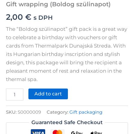
Gift wrapping (Boldog szülinapot)
2,00
€
s DPH
The “Boldog szülinapot” gift pack is a great way
to celebrate a birthday with vouchers or gift
cards from Thermalpark Dunajská Streda. With
its Hungarian birthday inscription and stylish
design, this package will bring the recipient a
pleasant moment of rest and relaxation in the
thermal spa.
Gift
Add to cart
wrapping
(Boldog
szülinapot)
SKU:
S0000009
Category:
Gift packaging
quantity
Guaranteed Safe Checkout