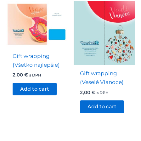
Gift wrapping
(Všetko najlepšie)
Gift wrapping
2,00
€
s DPH
(Veselé Vianoce)
Add to cart
2,00
€
s DPH
Add to cart