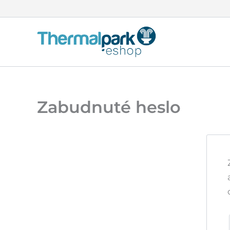
Preskočiť
na
obsah
Zabudnuté heslo