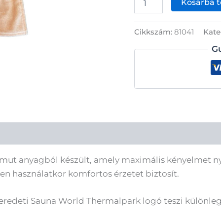
Kosárba 
szaunakilt
mennyiség
Cikkszám:
81041
Kate
G
amut anyagból készült, amely maximális kényelmet nyú
en használatkor komfortos érzetet biztosít.
z eredeti Sauna World Thermalpark logó teszi különleg