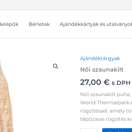
Belépők
Bérletek
Ajándékkártyák és utalványo
Ajándéktárgyak
Női szaunakilt
27,00
€
s DPH
Női szaunakilt puha
World Thermalpark e
rögzítéssel, amely tö
tépőzáras rögzítés ki
Női