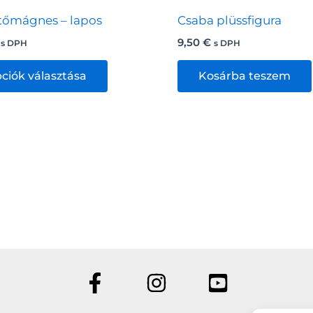
tőmágnes – lapos
Csaba plüssfigura
9,50
€
s DPH
s DPH
Ennek
ciók választása
Kosárba teszem
a
terméknek
több
variációja
van.
A
változatok
a
termékoldalon
választhatók
ki