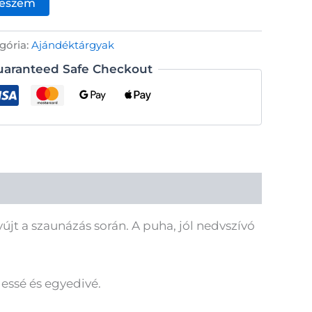
teszem
gória:
Ajándéktárgyak
uaranteed Safe Checkout
jt a szaunázás során. A puha, jól nedvszívó
essé és egyedivé.