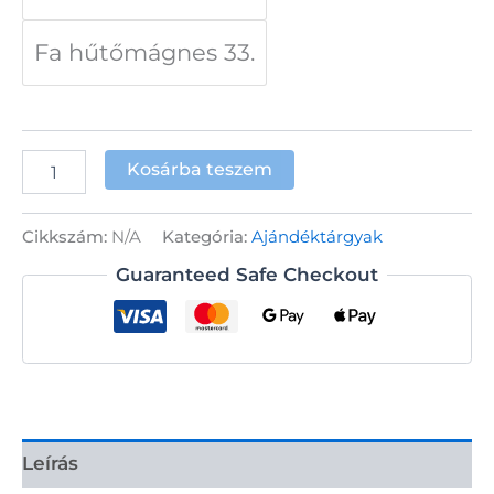
Fa hűtőmágnes 33.
Fa
Kosárba teszem
hűtőmágnes
-
lapos
Cikkszám:
N/A
Kategória:
Ajándéktárgyak
mennyiség
Guaranteed Safe Checkout
Leírás