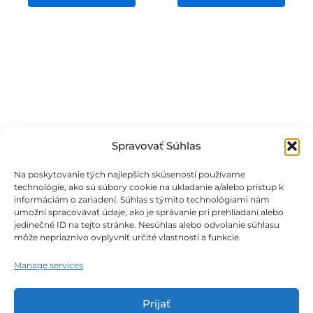
Spravovať Súhlas
Na poskytovanie tých najlepších skúseností používame
technológie, ako sú súbory cookie na ukladanie a/alebo prístup k
informáciám o zariadení. Súhlas s týmito technológiami nám
umožní spracovávať údaje, ako je správanie pri prehliadaní alebo
jedinečné ID na tejto stránke. Nesúhlas alebo odvolanie súhlasu
môže nepriaznivo ovplyvniť určité vlastnosti a funkcie.
Obchodné podmienky
Manage services
Podmienky ochrany osobných údajov
Prijať